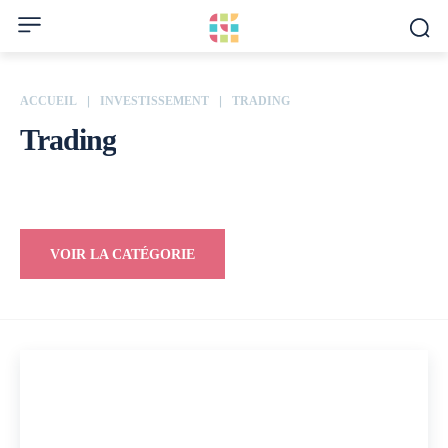
ACCUEIL
INVESTISSEMENT
TRADING
Trading
Cryptomonnaie
Immobilier
NFT
VOIR LA CATÉGORIE