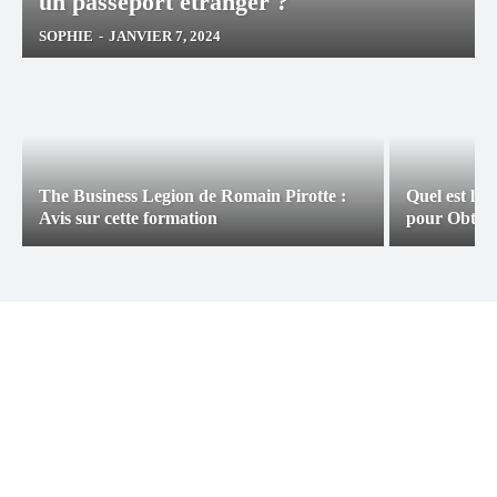
un passeport étranger ?
SOPHIE
-
JANVIER 7, 2024
The Business Legion de Romain Pirotte :
Quel est le
Avis sur cette formation
pour Obteni