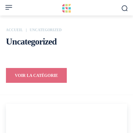
ACCUEIL
UNCATEGORIZED
Uncategorized
Affiliation
Argent
Assurance
Blog
Calculs
Crédit
Cryptomonnaie
VOIR LA CATÉGORIE