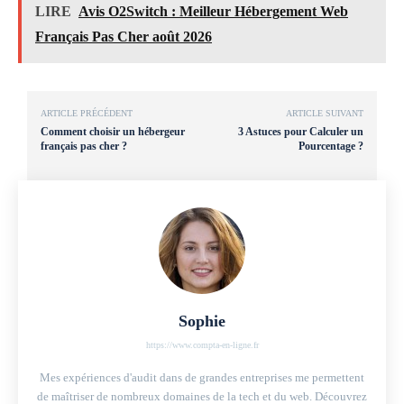
LIRE
Avis O2Switch : Meilleur Hébergement Web
Français Pas Cher août 2026
ARTICLE PRÉCÉDENT
ARTICLE SUIVANT
Comment choisir un hébergeur
3 Astuces pour Calculer un
français pas cher ?
Pourcentage ?
Sophie
https://www.compta-en-ligne.fr
Mes expériences d'audit dans de grandes entreprises me permettent
de maîtriser de nombreux domaines de la tech et du web. Découvrez