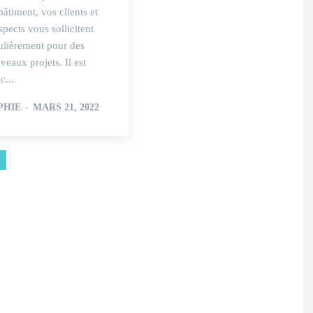
bâtiment, vos clients et
spects vous sollicitent
ulièrement pour des
veaux projets. Il est
c...
PHIE
-
MARS 21, 2022