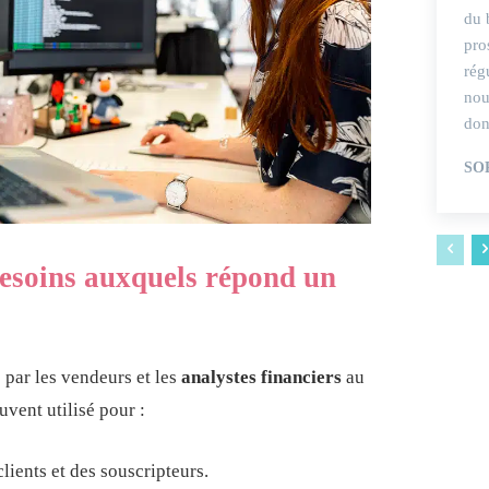
du 
pro
rég
nou
don
SO
besoins auxquels répond un
 par les vendeurs et les
analystes financiers
au
uvent utilisé pour :
lients et des souscripteurs.