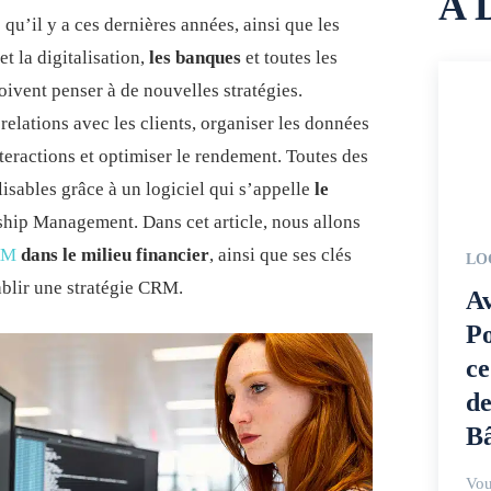
A 
qu’il y a ces dernières années, ainsi que les
t la digitalisation,
les banques
et toutes les
oivent penser à de nouvelles stratégies.
elations avec les clients, organiser les données
interactions et optimiser le rendement. Toutes des
lisables grâce à un logiciel qui s’appelle
le
hip Management. Dans cet article, nous allons
CRM
dans le milieu financier
, ainsi que ses clés
LO
ablir une stratégie CRM.
Av
Po
ce
de
Bâ
Vou