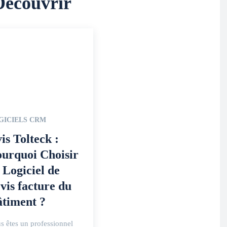
Découvrir
GICIELS CRM
is Tolteck :
urquoi Choisir
 Logiciel de
vis facture du
timent ?
s êtes un professionnel