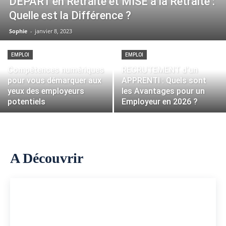
DEPART en Retraite et MISE à la Retraite :
Quelle est la Différence ?
Sophie
-
janvier 8, 2023
EMPLOI
EMPLOI
Compétences numériques
RECRUTEMENT d’un
pour vous démarquer aux
APPRENTI : Quels sont
yeux des employeurs
les Avantages pour un
potentiels
Employeur en 2026 ?
A Découvrir