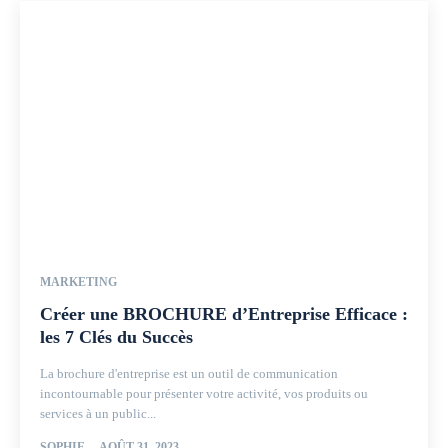
MARKETING
Créer une BROCHURE d’Entreprise Efficace :
les 7 Clés du Succès
La brochure d'entreprise est un outil de communication
incontournable pour présenter votre activité, vos produits ou
services à un public...
SOPHIE
-
AOÛT 31, 2023