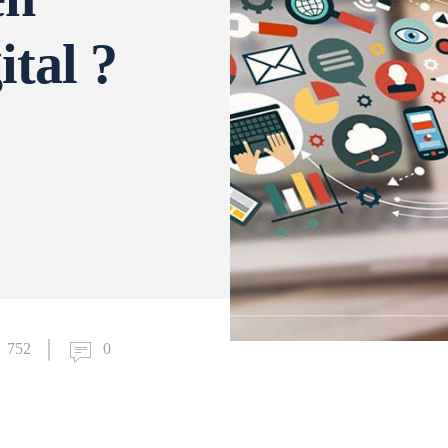
ital ?
752
0