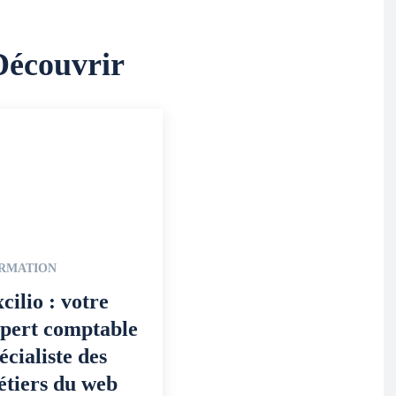
Découvrir
RMATION
cilio : votre
pert comptable
écialiste des
tiers du web