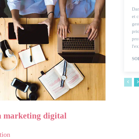
Dan
et c
ges
pri
pro
l'ex
SO
 marketing digital
tion